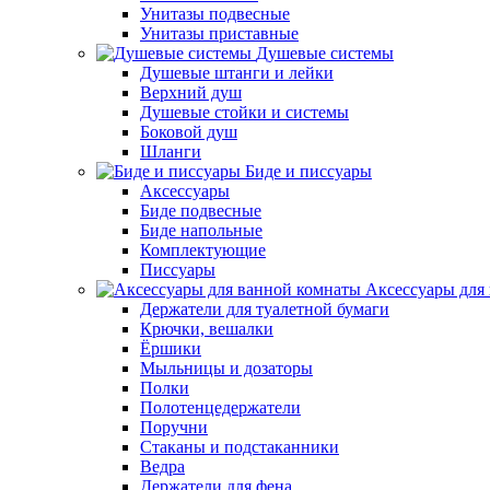
Унитазы подвесные
Унитазы приставные
Душевые системы
Душевые штанги и лейки
Верхний душ
Душевые стойки и системы
Боковой душ
Шланги
Биде и писсуары
Аксессуары
Биде подвесные
Биде напольные
Комплектующие
Писсуары
Аксессуары для
Держатели для туалетной бумаги
Крючки, вешалки
Ёршики
Мыльницы и дозаторы
Полки
Полотенцедержатели
Поручни
Стаканы и подстаканники
Ведра
Держатели для фена