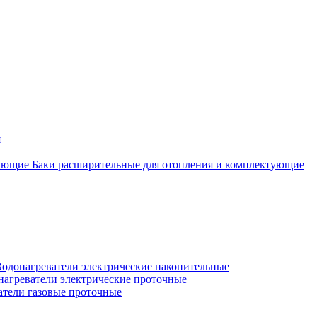
я
Баки расширительные для отопления и комплектующие
одонагреватели электрические накопительные
нагреватели электрические проточные
атели газовые проточные