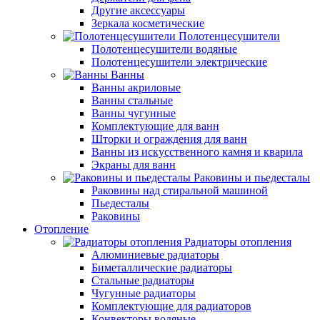
Другие аксессуары
Зеркала косметические
Полотенцесушители
Полотенцесушители водяные
Полотенцесушители электрические
Ванны
Ванны акриловые
Ванны стальные
Ванны чугунные
Комплектующие для ванн
Шторки и ограждения для ванн
Ванны из искусственного камня и кварила
Экраны для ванн
Раковины и пьедесталы
Раковины над стиральной машиной
Пьедесталы
Раковины
Отопление
Радиаторы отопления
Алюминиевые радиаторы
Биметаллические радиаторы
Стальные радиаторы
Чугунные радиаторы
Комплектующие для радиаторов
Конвекторы водяные