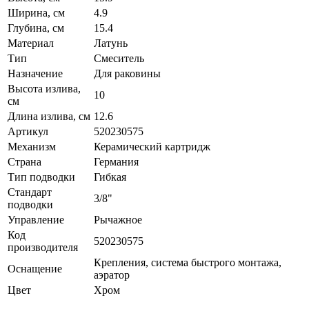
Ширина, см
4.9
Глубина, см
15.4
Материал
Латунь
Тип
Смеситель
Назначение
Для раковины
Высота излива,
10
см
Длина излива, см
12.6
Артикул
520230575
Механизм
Керамический картридж
Страна
Германия
Тип подводки
Гибкая
Стандарт
3/8"
подводки
Управление
Рычажное
Код
520230575
производителя
Крепления, система быстрого монтажа,
Оснащение
аэратор
Цвет
Хром