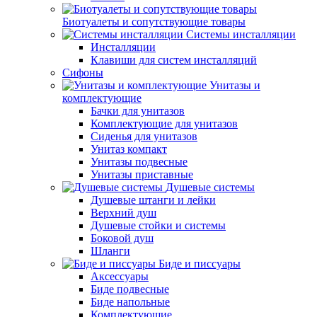
Биотуалеты и сопутствующие товары
Системы инсталляции
Инсталляции
Клавиши для систем инсталляций
Сифоны
Унитазы и
комплектующие
Бачки для унитазов
Комплектующие для унитазов
Сиденья для унитазов
Унитаз компакт
Унитазы подвесные
Унитазы приставные
Душевые системы
Душевые штанги и лейки
Верхний душ
Душевые стойки и системы
Боковой душ
Шланги
Биде и писсуары
Аксессуары
Биде подвесные
Биде напольные
Комплектующие