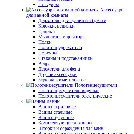
Писсуары
Аксессуары
для ванной комнаты
Держатели для туалетной бумаги
Крючки, вешалки
Ёршики
Мыльницы и дозаторы
Полки
Полотенцедержатели
Поручни
Стаканы и подстаканники
Ведра
Держатели для фена
Другие аксессуары
Зеркала косметические
Полотенцесушители
Полотенцесушители водяные
Полотенцесушители электрические
Ванны
Ванны акриловые
Ванны стальные
Ванны чугунные
Комплектующие для ванн
Шторки и ограждения для ванн
Ванны из искусственного камня и кварила