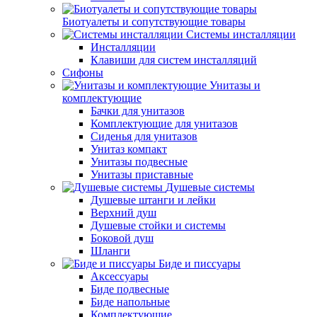
Биотуалеты и сопутствующие товары
Системы инсталляции
Инсталляции
Клавиши для систем инсталляций
Сифоны
Унитазы и
комплектующие
Бачки для унитазов
Комплектующие для унитазов
Сиденья для унитазов
Унитаз компакт
Унитазы подвесные
Унитазы приставные
Душевые системы
Душевые штанги и лейки
Верхний душ
Душевые стойки и системы
Боковой душ
Шланги
Биде и писсуары
Аксессуары
Биде подвесные
Биде напольные
Комплектующие