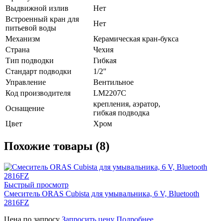
Выдвижной излив
Нет
Встроенный кран для
Нет
питьевой воды
Механизм
Керамическая кран-букса
Страна
Чехия
Тип подводки
Гибкая
Стандарт подводки
1/2"
Управление
Вентильное
Код производителя
LM2207C
крепления, аэратор,
Оснащение
гибкая подводка
Цвет
Хром
Похожие товары (8)
Быстрый просмотр
Смеситель ORAS Cubista для умывальника, 6 V, Bluetooth
2816FZ
Цена по запросу
Запросить цену
Подробнее