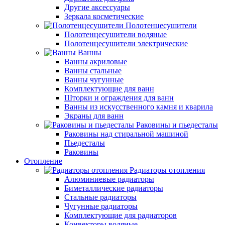
Другие аксессуары
Зеркала косметические
Полотенцесушители
Полотенцесушители водяные
Полотенцесушители электрические
Ванны
Ванны акриловые
Ванны стальные
Ванны чугунные
Комплектующие для ванн
Шторки и ограждения для ванн
Ванны из искусственного камня и кварила
Экраны для ванн
Раковины и пьедесталы
Раковины над стиральной машиной
Пьедесталы
Раковины
Отопление
Радиаторы отопления
Алюминиевые радиаторы
Биметаллические радиаторы
Стальные радиаторы
Чугунные радиаторы
Комплектующие для радиаторов
Конвекторы водяные