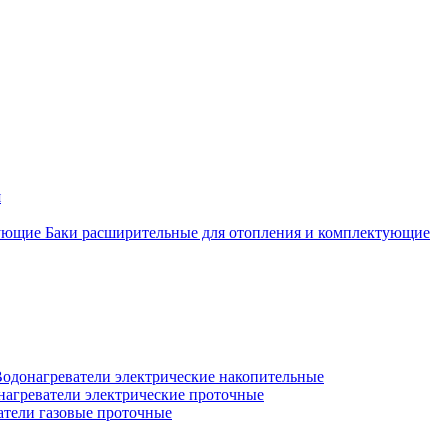
я
Баки расширительные для отопления и комплектующие
одонагреватели электрические накопительные
нагреватели электрические проточные
атели газовые проточные