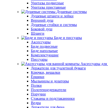
Унитазы подвесные
Унитазы приставные
Душевые системы
Душевые штанги и лейки
Верхний душ
Душевые стойки и системы
Боковой душ
Шланги
Биде и писсуары
Аксессуары
Биде подвесные
Биде напольные
Комплектующие
Писсуары
Аксессуары для
Держатели для туалетной бумаги
Крючки, вешалки
Ёршики
Мыльницы и дозаторы
Полки
Полотенцедержатели
Поручни
Стаканы и подстаканники
Ведра
Держатели для фена