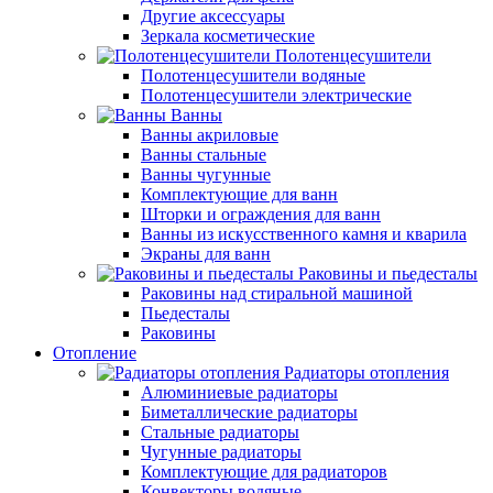
Другие аксессуары
Зеркала косметические
Полотенцесушители
Полотенцесушители водяные
Полотенцесушители электрические
Ванны
Ванны акриловые
Ванны стальные
Ванны чугунные
Комплектующие для ванн
Шторки и ограждения для ванн
Ванны из искусственного камня и кварила
Экраны для ванн
Раковины и пьедесталы
Раковины над стиральной машиной
Пьедесталы
Раковины
Отопление
Радиаторы отопления
Алюминиевые радиаторы
Биметаллические радиаторы
Стальные радиаторы
Чугунные радиаторы
Комплектующие для радиаторов
Конвекторы водяные