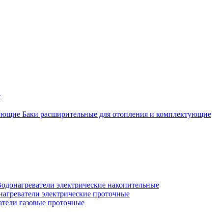
я
Баки расширительные для отопления и комплектующие
одонагреватели электрические накопительные
нагреватели электрические проточные
атели газовые проточные