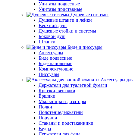
Унитазы подвесные
Унитазы приставные
Душевые системы
Душевые штанги и лейки
Верхний душ
Душевые стойки и системы
Боковой душ
Шланги
Биде и писсуары
Аксессуары
Биде подвесные
Биде напольные
Комплектующие
Писсуары
Аксессуары для
Держатели для туалетной бумаги
Крючки, вешалки
Ёршики
Мыльницы и дозаторы
Полки
Полотенцедержатели
Поручни
Стаканы и подстаканники
Ведра
Держатели для фена