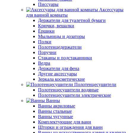
Писсуары
Аксессуары
для ванной комнаты
Держатели для туалетной бумаги
Крючки, вешалки
Ёршики
Мыльницы и дозаторы
Полки
Полотенцедержатели
Поручни
Стаканы и подстаканники
Ведра
Держатели для фена
Другие аксессуары
Зеркала косметические
Полотенцесушители
Полотенцесушители водяные
Полотенцесушители электрические
Ванны
Ванны акриловые
Ванны стальные
Ванны чугунные
Комплектующие для ванн
Шторки и ограждения для ванн
Ванны из искусственного камня и кварила