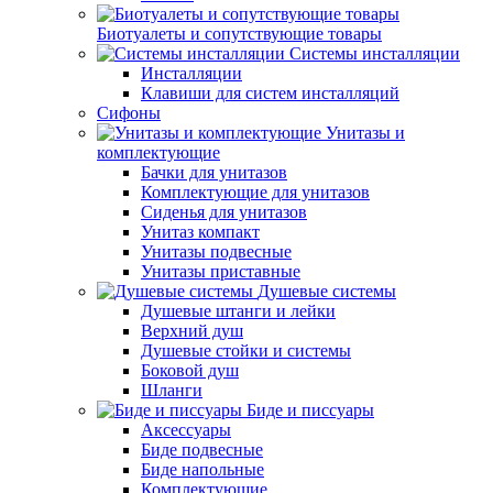
Биотуалеты и сопутствующие товары
Системы инсталляции
Инсталляции
Клавиши для систем инсталляций
Сифоны
Унитазы и
комплектующие
Бачки для унитазов
Комплектующие для унитазов
Сиденья для унитазов
Унитаз компакт
Унитазы подвесные
Унитазы приставные
Душевые системы
Душевые штанги и лейки
Верхний душ
Душевые стойки и системы
Боковой душ
Шланги
Биде и писсуары
Аксессуары
Биде подвесные
Биде напольные
Комплектующие