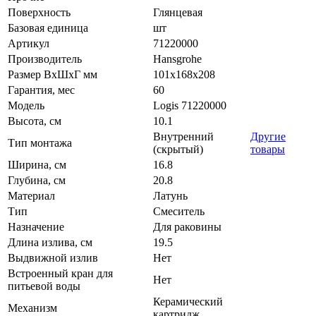
Поверхность
Глянцевая
Базовая единица
шт
Артикул
71220000
Производитель
Hansgrohe
Размер ВхШхГ мм
101х168х208
Гарантия, мес
60
Модель
Logis 71220000
Высота, см
10.1
Внутренний
Другие
Тип монтажа
(скрытый)
товары
Ширина, см
16.8
Глубина, см
20.8
Материал
Латунь
Тип
Смеситель
Назначение
Для раковины
Длина излива, см
19.5
Выдвижной излив
Нет
Встроенный кран для
Нет
питьевой воды
Керамический
Механизм
картридж