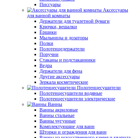
Писсуары
Аксессуары
для ванной комнаты
Держатели для туалетной бумаги
Крючки, вешалки
Ёршики
Мыльницы и дозаторы
Полки
Полотенцедержатели
Поручни
Стаканы и подстаканники
Ведра
Держатели для фена
Другие аксессуары
Зеркала косметические
Полотенцесушители
Полотенцесушители водяные
Полотенцесушители электрические
Ванны
Ванны акриловые
Ванны стальные
Ванны чугунные
Комплектующие для ванн
Шторки и ограждения для ванн
Ванны из искусственного камня и кварила