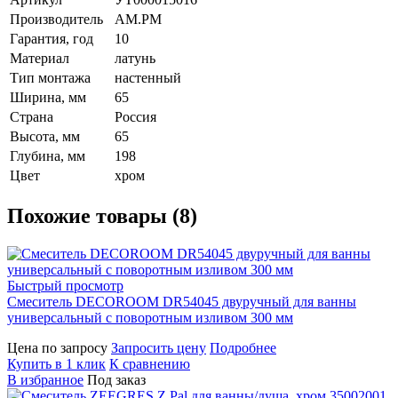
Производитель
AM.PM
Гарантия, год
10
Материал
латунь
Тип монтажа
настенный
Ширина, мм
65
Страна
Россия
Высота, мм
65
Глубина, мм
198
Цвет
хром
Похожие товары (8)
Быстрый просмотр
Смеситель DECOROOM DR54045 двуручный для ванны
универсальный с поворотным изливом 300 мм
Цена по запросу
Запросить цену
Подробнее
Купить в 1 клик
К сравнению
В избранное
Под заказ