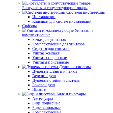
Биотуалеты и сопутствующие товары
Системы инсталляции
Инсталляции
Клавиши для систем инсталляций
Сифоны
Унитазы и
комплектующие
Бачки для унитазов
Комплектующие для унитазов
Сиденья для унитазов
Унитаз компакт
Унитазы подвесные
Унитазы приставные
Душевые системы
Душевые штанги и лейки
Верхний душ
Душевые стойки и системы
Боковой душ
Шланги
Биде и писсуары
Аксессуары
Биде подвесные
Биде напольные
Комплектующие