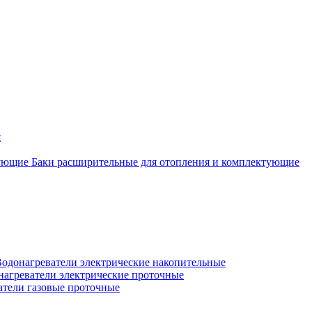
я
Баки расширительные для отопления и комплектующие
одонагреватели электрические накопительные
нагреватели электрические проточные
атели газовые проточные