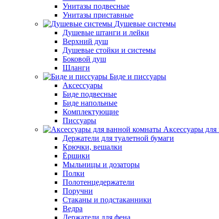
Унитазы подвесные
Унитазы приставные
Душевые системы
Душевые штанги и лейки
Верхний душ
Душевые стойки и системы
Боковой душ
Шланги
Биде и писсуары
Аксессуары
Биде подвесные
Биде напольные
Комплектующие
Писсуары
Аксессуары для
Держатели для туалетной бумаги
Крючки, вешалки
Ёршики
Мыльницы и дозаторы
Полки
Полотенцедержатели
Поручни
Стаканы и подстаканники
Ведра
Держатели для фена