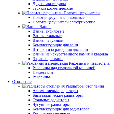
Другие аксессуары
Зеркала косметические
Полотенцесушители
Полотенцесушители водяные
Полотенцесушители электрические
Ванны
Ванны акриловые
Ванны стальные
Ванны чугунные
Комплектующие для ванн
Шторки и ограждения для ванн
Ванны из искусственного камня и кварила
Экраны для ванн
Раковины и пьедесталы
Раковины над стиральной машиной
Пьедесталы
Раковины
Отопление
Радиаторы отопления
Алюминиевые радиаторы
Биметаллические радиаторы
Стальные радиаторы
Чугунные радиаторы
Комплектующие для радиаторов
Конвекторы водяные