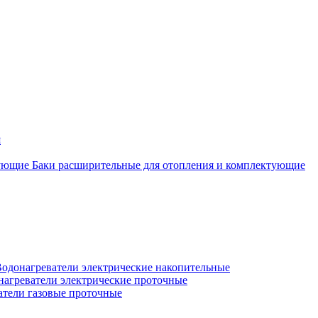
я
Баки расширительные для отопления и комплектующие
одонагреватели электрические накопительные
нагреватели электрические проточные
атели газовые проточные