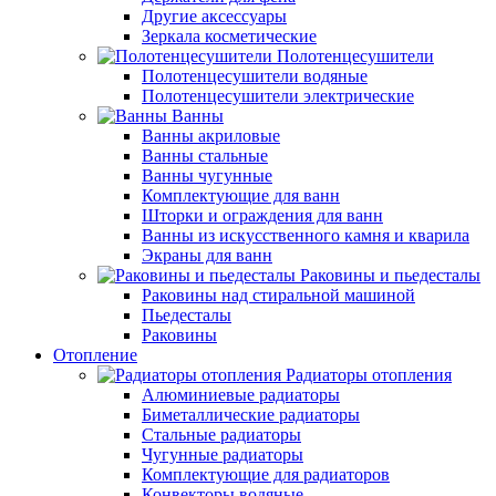
Другие аксессуары
Зеркала косметические
Полотенцесушители
Полотенцесушители водяные
Полотенцесушители электрические
Ванны
Ванны акриловые
Ванны стальные
Ванны чугунные
Комплектующие для ванн
Шторки и ограждения для ванн
Ванны из искусственного камня и кварила
Экраны для ванн
Раковины и пьедесталы
Раковины над стиральной машиной
Пьедесталы
Раковины
Отопление
Радиаторы отопления
Алюминиевые радиаторы
Биметаллические радиаторы
Стальные радиаторы
Чугунные радиаторы
Комплектующие для радиаторов
Конвекторы водяные