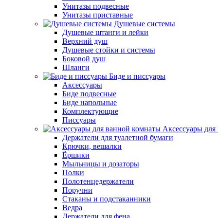
Унитазы подвесные
Унитазы приставные
Душевые системы
Душевые штанги и лейки
Верхний душ
Душевые стойки и системы
Боковой душ
Шланги
Биде и писсуары
Аксессуары
Биде подвесные
Биде напольные
Комплектующие
Писсуары
Аксессуары для
Держатели для туалетной бумаги
Крючки, вешалки
Ёршики
Мыльницы и дозаторы
Полки
Полотенцедержатели
Поручни
Стаканы и подстаканники
Ведра
Держатели для фена