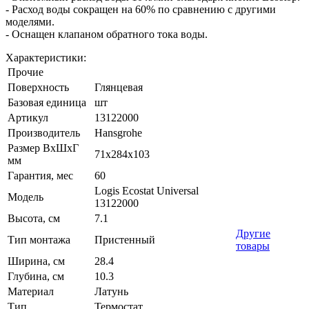
- Расход воды сокращен на 60% по сравнению с другими
моделями.
- Оснащен клапаном обратного тока воды.
Характеристики:
Прочие
Поверхность
Глянцевая
Базовая единица
шт
Артикул
13122000
Производитель
Hansgrohe
Размер ВхШхГ
71х284х103
мм
Гарантия, мес
60
Logis Ecostat Universal
Модель
13122000
Высота, см
7.1
Другие
Тип монтажа
Пристенный
товары
Ширина, см
28.4
Глубина, см
10.3
Материал
Латунь
Тип
Термостат