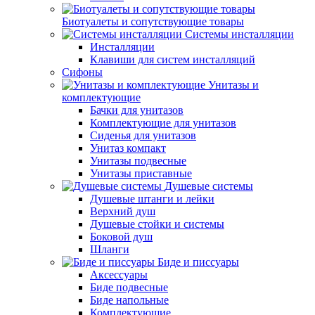
Биотуалеты и сопутствующие товары
Системы инсталляции
Инсталляции
Клавиши для систем инсталляций
Сифоны
Унитазы и
комплектующие
Бачки для унитазов
Комплектующие для унитазов
Сиденья для унитазов
Унитаз компакт
Унитазы подвесные
Унитазы приставные
Душевые системы
Душевые штанги и лейки
Верхний душ
Душевые стойки и системы
Боковой душ
Шланги
Биде и писсуары
Аксессуары
Биде подвесные
Биде напольные
Комплектующие