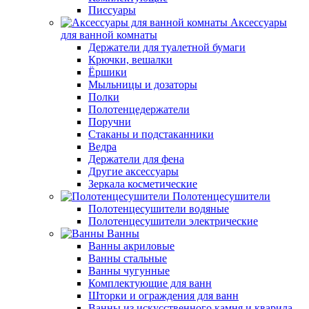
Писсуары
Аксессуары
для ванной комнаты
Держатели для туалетной бумаги
Крючки, вешалки
Ёршики
Мыльницы и дозаторы
Полки
Полотенцедержатели
Поручни
Стаканы и подстаканники
Ведра
Держатели для фена
Другие аксессуары
Зеркала косметические
Полотенцесушители
Полотенцесушители водяные
Полотенцесушители электрические
Ванны
Ванны акриловые
Ванны стальные
Ванны чугунные
Комплектующие для ванн
Шторки и ограждения для ванн
Ванны из искусственного камня и кварила