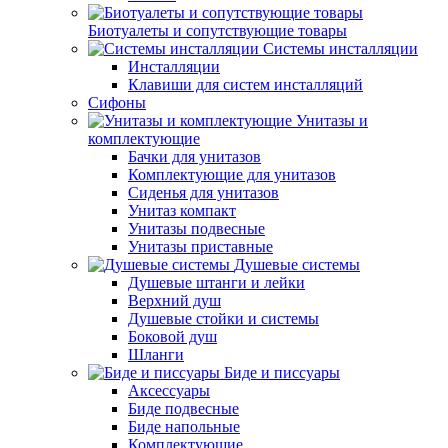
Биотуалеты и сопутствующие товары
Системы инсталляции
Инсталляции
Клавиши для систем инсталляций
Сифоны
Унитазы и
комплектующие
Бачки для унитазов
Комплектующие для унитазов
Сиденья для унитазов
Унитаз компакт
Унитазы подвесные
Унитазы приставные
Душевые системы
Душевые штанги и лейки
Верхний душ
Душевые стойки и системы
Боковой душ
Шланги
Биде и писсуары
Аксессуары
Биде подвесные
Биде напольные
Комплектующие