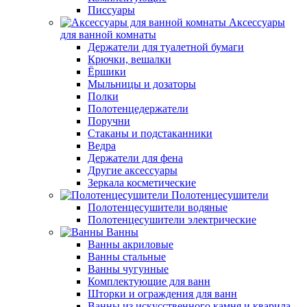
Писсуары
Аксессуары
для ванной комнаты
Держатели для туалетной бумаги
Крючки, вешалки
Ёршики
Мыльницы и дозаторы
Полки
Полотенцедержатели
Поручни
Стаканы и подстаканники
Ведра
Держатели для фена
Другие аксессуары
Зеркала косметические
Полотенцесушители
Полотенцесушители водяные
Полотенцесушители электрические
Ванны
Ванны акриловые
Ванны стальные
Ванны чугунные
Комплектующие для ванн
Шторки и ограждения для ванн
Ванны из искусственного камня и кварила