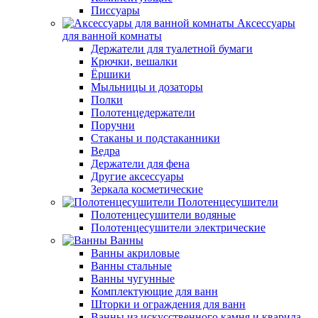
Писсуары
Аксессуары
для ванной комнаты
Держатели для туалетной бумаги
Крючки, вешалки
Ёршики
Мыльницы и дозаторы
Полки
Полотенцедержатели
Поручни
Стаканы и подстаканники
Ведра
Держатели для фена
Другие аксессуары
Зеркала косметические
Полотенцесушители
Полотенцесушители водяные
Полотенцесушители электрические
Ванны
Ванны акриловые
Ванны стальные
Ванны чугунные
Комплектующие для ванн
Шторки и ограждения для ванн
Ванны из искусственного камня и кварила