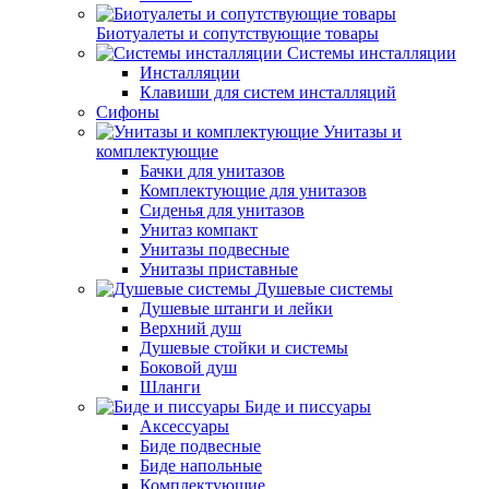
Биотуалеты и сопутствующие товары
Системы инсталляции
Инсталляции
Клавиши для систем инсталляций
Сифоны
Унитазы и
комплектующие
Бачки для унитазов
Комплектующие для унитазов
Сиденья для унитазов
Унитаз компакт
Унитазы подвесные
Унитазы приставные
Душевые системы
Душевые штанги и лейки
Верхний душ
Душевые стойки и системы
Боковой душ
Шланги
Биде и писсуары
Аксессуары
Биде подвесные
Биде напольные
Комплектующие