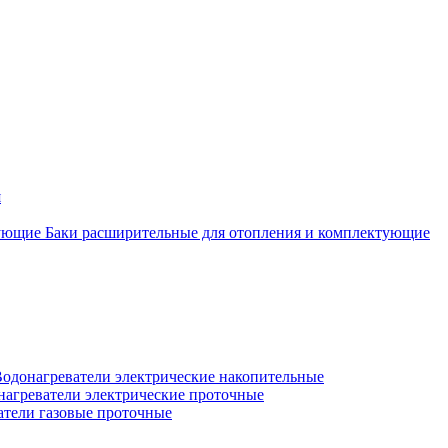
я
Баки расширительные для отопления и комплектующие
одонагреватели электрические накопительные
нагреватели электрические проточные
атели газовые проточные