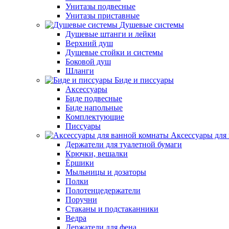
Унитазы подвесные
Унитазы приставные
Душевые системы
Душевые штанги и лейки
Верхний душ
Душевые стойки и системы
Боковой душ
Шланги
Биде и писсуары
Аксессуары
Биде подвесные
Биде напольные
Комплектующие
Писсуары
Аксессуары для
Держатели для туалетной бумаги
Крючки, вешалки
Ёршики
Мыльницы и дозаторы
Полки
Полотенцедержатели
Поручни
Стаканы и подстаканники
Ведра
Держатели для фена