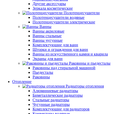
Другие аксессуары
Зеркала косметические
Полотенцесушители
Полотенцесушители водяные
Полотенцесушители электрические
Ванны
Ванны акриловые
Ванны стальные
Ванны чугунные
Комплектующие для ванн
Шторки и ограждения для ванн
Ванны из искусственного камня и кварила
Экраны для ванн
Раковины и пьедесталы
Раковины над стиральной машиной
Пьедесталы
Раковины
Отопление
Радиаторы отопления
Алюминиевые радиаторы
Биметаллические радиаторы
Стальные радиаторы
Чугунные радиаторы
Комплектующие для радиаторов
Конвекторы водяные