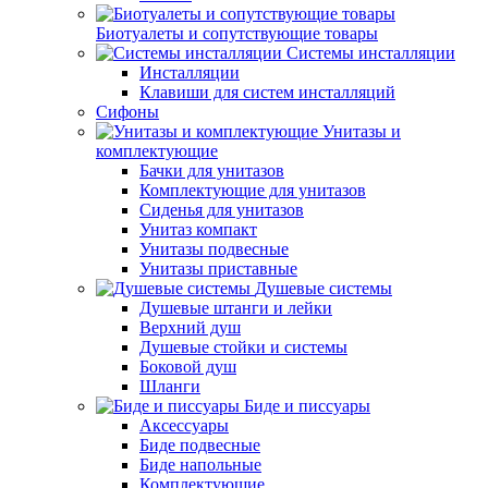
Биотуалеты и сопутствующие товары
Системы инсталляции
Инсталляции
Клавиши для систем инсталляций
Сифоны
Унитазы и
комплектующие
Бачки для унитазов
Комплектующие для унитазов
Сиденья для унитазов
Унитаз компакт
Унитазы подвесные
Унитазы приставные
Душевые системы
Душевые штанги и лейки
Верхний душ
Душевые стойки и системы
Боковой душ
Шланги
Биде и писсуары
Аксессуары
Биде подвесные
Биде напольные
Комплектующие