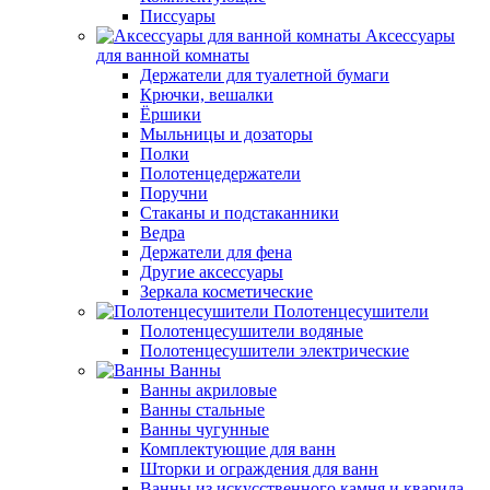
Писсуары
Аксессуары
для ванной комнаты
Держатели для туалетной бумаги
Крючки, вешалки
Ёршики
Мыльницы и дозаторы
Полки
Полотенцедержатели
Поручни
Стаканы и подстаканники
Ведра
Держатели для фена
Другие аксессуары
Зеркала косметические
Полотенцесушители
Полотенцесушители водяные
Полотенцесушители электрические
Ванны
Ванны акриловые
Ванны стальные
Ванны чугунные
Комплектующие для ванн
Шторки и ограждения для ванн
Ванны из искусственного камня и кварила