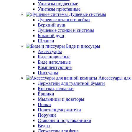
Унитазы подвесные
Унитазы приставные
Душевые системы
Душевые штанги и лейки
Верхний душ
Душевые стойки и системы
Боковой душ
Шланги
Биде и писсуары
Аксессуары
Биде подвесные
Биде напольные
Комплектующие
Писсуары
Аксессуары для
Держатели для туалетной бумаги
Крючки, вешалки
Ёршики
Мыльницы и дозаторы
Полки
Полотенцедержатели
Поручни
Стаканы и подстаканники
Ведра
Держатели для фена