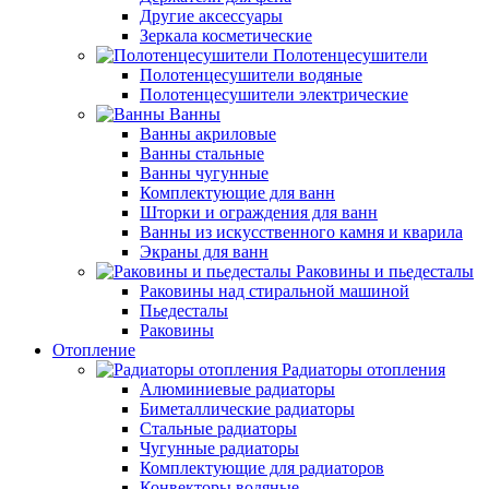
Другие аксессуары
Зеркала косметические
Полотенцесушители
Полотенцесушители водяные
Полотенцесушители электрические
Ванны
Ванны акриловые
Ванны стальные
Ванны чугунные
Комплектующие для ванн
Шторки и ограждения для ванн
Ванны из искусственного камня и кварила
Экраны для ванн
Раковины и пьедесталы
Раковины над стиральной машиной
Пьедесталы
Раковины
Отопление
Радиаторы отопления
Алюминиевые радиаторы
Биметаллические радиаторы
Стальные радиаторы
Чугунные радиаторы
Комплектующие для радиаторов
Конвекторы водяные