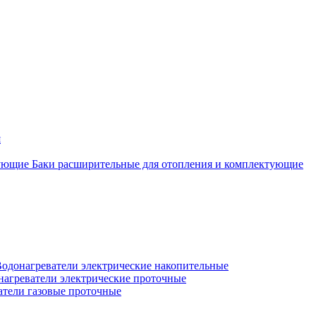
я
Баки расширительные для отопления и комплектующие
одонагреватели электрические накопительные
нагреватели электрические проточные
атели газовые проточные