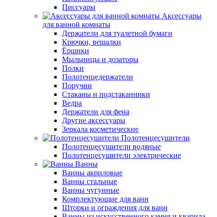
Писсуары
Аксессуары
для ванной комнаты
Держатели для туалетной бумаги
Крючки, вешалки
Ёршики
Мыльницы и дозаторы
Полки
Полотенцедержатели
Поручни
Стаканы и подстаканники
Ведра
Держатели для фена
Другие аксессуары
Зеркала косметические
Полотенцесушители
Полотенцесушители водяные
Полотенцесушители электрические
Ванны
Ванны акриловые
Ванны стальные
Ванны чугунные
Комплектующие для ванн
Шторки и ограждения для ванн
Ванны из искусственного камня и кварила