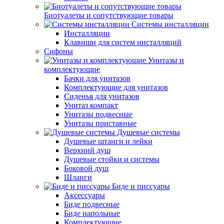
Биотуалеты и сопутствующие товары
Системы инсталляции
Инсталляции
Клавиши для систем инсталляций
Сифоны
Унитазы и
комплектующие
Бачки для унитазов
Комплектующие для унитазов
Сиденья для унитазов
Унитаз компакт
Унитазы подвесные
Унитазы приставные
Душевые системы
Душевые штанги и лейки
Верхний душ
Душевые стойки и системы
Боковой душ
Шланги
Биде и писсуары
Аксессуары
Биде подвесные
Биде напольные
Комплектующие