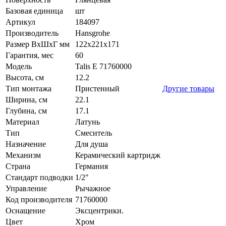
Базовая единица
шт
Артикул
184097
Производитель
Hansgrohe
Размер ВхШхГ мм
122х221х171
Гарантия, мес
60
Модель
Talis E 71760000
Высота, см
12.2
Тип монтажа
Пристенный
Другие товары
Ширина, см
22.1
Глубина, см
17.1
Материал
Латунь
Тип
Смеситель
Назначение
Для душа
Механизм
Керамический картридж
Страна
Германия
Стандарт подводки
1/2"
Управление
Рычажное
Код производителя
71760000
Оснащение
Эксцентрики.
Цвет
Хром