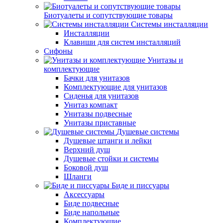
Биотуалеты и сопутствующие товары
Системы инсталляции
Инсталляции
Клавиши для систем инсталляций
Сифоны
Унитазы и
комплектующие
Бачки для унитазов
Комплектующие для унитазов
Сиденья для унитазов
Унитаз компакт
Унитазы подвесные
Унитазы приставные
Душевые системы
Душевые штанги и лейки
Верхний душ
Душевые стойки и системы
Боковой душ
Шланги
Биде и писсуары
Аксессуары
Биде подвесные
Биде напольные
Комплектующие