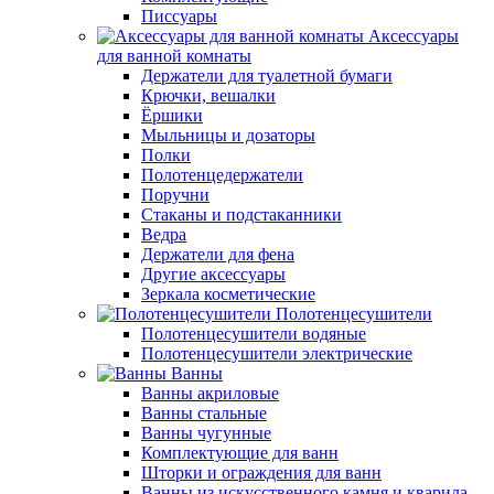
Писсуары
Аксессуары
для ванной комнаты
Держатели для туалетной бумаги
Крючки, вешалки
Ёршики
Мыльницы и дозаторы
Полки
Полотенцедержатели
Поручни
Стаканы и подстаканники
Ведра
Держатели для фена
Другие аксессуары
Зеркала косметические
Полотенцесушители
Полотенцесушители водяные
Полотенцесушители электрические
Ванны
Ванны акриловые
Ванны стальные
Ванны чугунные
Комплектующие для ванн
Шторки и ограждения для ванн
Ванны из искусственного камня и кварила