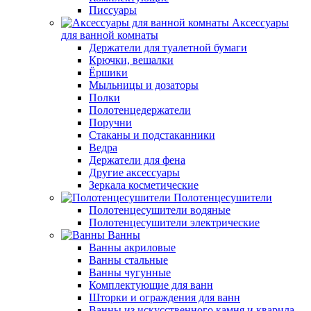
Писсуары
Аксессуары
для ванной комнаты
Держатели для туалетной бумаги
Крючки, вешалки
Ёршики
Мыльницы и дозаторы
Полки
Полотенцедержатели
Поручни
Стаканы и подстаканники
Ведра
Держатели для фена
Другие аксессуары
Зеркала косметические
Полотенцесушители
Полотенцесушители водяные
Полотенцесушители электрические
Ванны
Ванны акриловые
Ванны стальные
Ванны чугунные
Комплектующие для ванн
Шторки и ограждения для ванн
Ванны из искусственного камня и кварила