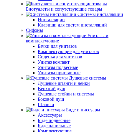
Биотуалеты и сопутствующие товары
Системы инсталляции
Инсталляции
Клавиши для систем инсталляций
Сифоны
Унитазы и
комплектующие
Бачки для унитазов
Комплектующие для унитазов
Сиденья для унитазов
Унитаз компакт
Унитазы подвесные
Унитазы приставные
Душевые системы
Душевые штанги и лейки
Верхний душ
Душевые стойки и системы
Боковой душ
Шланги
Биде и писсуары
Аксессуары
Биде подвесные
Биде напольные
Комплектующие