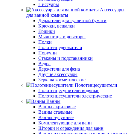
Писсуары
Аксессуары
для ванной комнаты
Держатели для туалетной бумаги
Крючки, вешалки
Ёршики
Мыльницы и дозаторы
Полки
Полотенцедержатели
Поручни
Стаканы и подстаканники
Ведра
Держатели для фена
Другие аксессуары
Зеркала косметические
Полотенцесушители
Полотенцесушители водяные
Полотенцесушители электрические
Ванны
Ванны акриловые
Ванны стальные
Ванны чугунные
Комплектующие для ванн
Шторки и ограждения для ванн
Ванны из искусственного камня и кварила