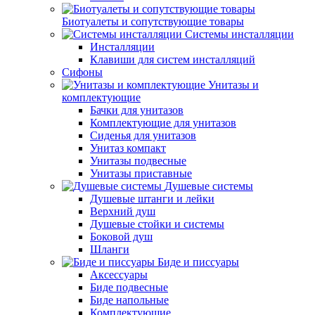
Биотуалеты и сопутствующие товары
Системы инсталляции
Инсталляции
Клавиши для систем инсталляций
Сифоны
Унитазы и
комплектующие
Бачки для унитазов
Комплектующие для унитазов
Сиденья для унитазов
Унитаз компакт
Унитазы подвесные
Унитазы приставные
Душевые системы
Душевые штанги и лейки
Верхний душ
Душевые стойки и системы
Боковой душ
Шланги
Биде и писсуары
Аксессуары
Биде подвесные
Биде напольные
Комплектующие