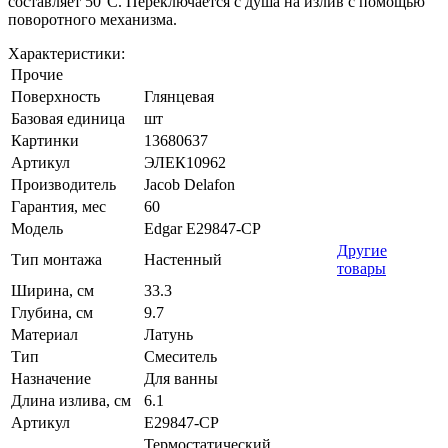
составляет 50°C. Переключается с душа на излив с помощью
поворотного механизма.
Характеристики:
Прочие
Поверхность
Глянцевая
Базовая единица
шт
Картинки
13680637
Артикул
ЭЛЕК10962
Производитель
Jacob Delafon
Гарантия, мес
60
Модель
Edgar E29847-CP
Другие
Тип монтажа
Настенный
товары
Ширина, см
33.3
Глубина, см
9.7
Материал
Латунь
Тип
Смеситель
Назначение
Для ванны
Длина излива, см
6.1
Артикул
E29847-CP
Термостатический