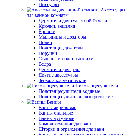
Писсуары
Аксессуары
для ванной комнаты
Держатели для туалетной бумаги
Крючки, вешалки
Ёршики
Мыльницы и дозаторы
Полки
Полотенцедержатели
Поручни
Стаканы и подстаканники
Ведра
Держатели для фена
Другие аксессуары
Зеркала косметические
Полотенцесушители
Полотенцесушители водяные
Полотенцесушители электрические
Ванны
Ванны акриловые
Ванны стальные
Ванны чугунные
Комплектующие для ванн
Шторки и ограждения для ванн
Ванны из искусственного камня и кварила