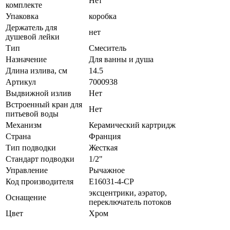
Нет
комплекте
Упаковка
коробка
Держатель для
нет
душевой лейки
Тип
Смеситель
Назначение
Для ванны и душа
Длина излива, см
14.5
Артикул
7000938
Выдвижной излив
Нет
Встроенный кран для
Нет
питьевой воды
Механизм
Керамический картридж
Страна
Франция
Тип подводки
Жесткая
Стандарт подводки
1/2"
Управление
Рычажное
Код производителя
E16031-4-CP
эксцентрики, аэратор,
Оснащение
переключатель потоков
Цвет
Хром