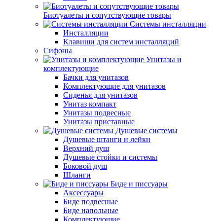
Биотуалеты и сопутствующие товары
Системы инсталляции
Инсталляции
Клавиши для систем инсталляций
Сифоны
Унитазы и
комплектующие
Бачки для унитазов
Комплектующие для унитазов
Сиденья для унитазов
Унитаз компакт
Унитазы подвесные
Унитазы приставные
Душевые системы
Душевые штанги и лейки
Верхний душ
Душевые стойки и системы
Боковой душ
Шланги
Биде и писсуары
Аксессуары
Биде подвесные
Биде напольные
Комплектующие