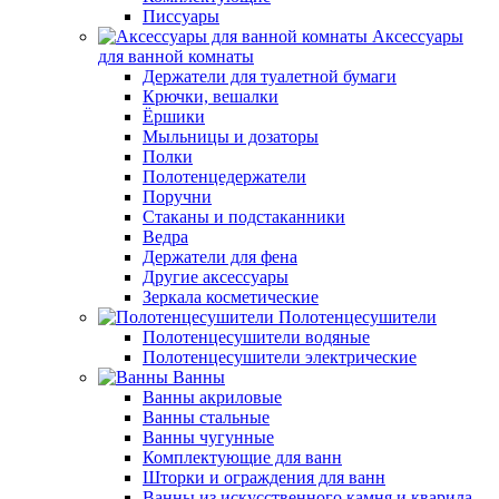
Писсуары
Аксессуары
для ванной комнаты
Держатели для туалетной бумаги
Крючки, вешалки
Ёршики
Мыльницы и дозаторы
Полки
Полотенцедержатели
Поручни
Стаканы и подстаканники
Ведра
Держатели для фена
Другие аксессуары
Зеркала косметические
Полотенцесушители
Полотенцесушители водяные
Полотенцесушители электрические
Ванны
Ванны акриловые
Ванны стальные
Ванны чугунные
Комплектующие для ванн
Шторки и ограждения для ванн
Ванны из искусственного камня и кварила