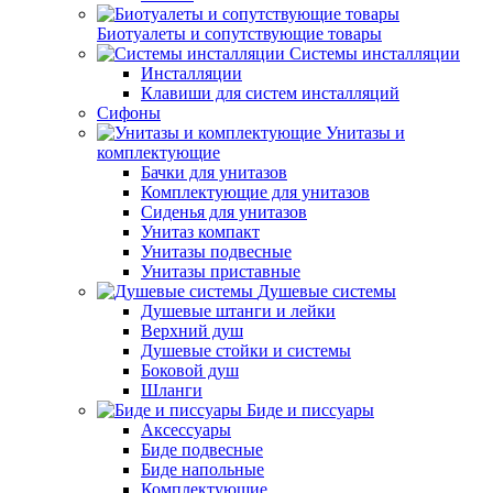
Биотуалеты и сопутствующие товары
Системы инсталляции
Инсталляции
Клавиши для систем инсталляций
Сифоны
Унитазы и
комплектующие
Бачки для унитазов
Комплектующие для унитазов
Сиденья для унитазов
Унитаз компакт
Унитазы подвесные
Унитазы приставные
Душевые системы
Душевые штанги и лейки
Верхний душ
Душевые стойки и системы
Боковой душ
Шланги
Биде и писсуары
Аксессуары
Биде подвесные
Биде напольные
Комплектующие