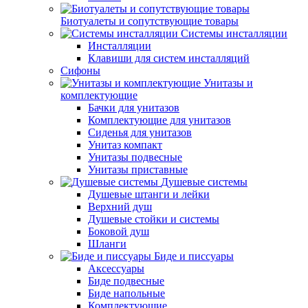
Биотуалеты и сопутствующие товары
Системы инсталляции
Инсталляции
Клавиши для систем инсталляций
Сифоны
Унитазы и
комплектующие
Бачки для унитазов
Комплектующие для унитазов
Сиденья для унитазов
Унитаз компакт
Унитазы подвесные
Унитазы приставные
Душевые системы
Душевые штанги и лейки
Верхний душ
Душевые стойки и системы
Боковой душ
Шланги
Биде и писсуары
Аксессуары
Биде подвесные
Биде напольные
Комплектующие