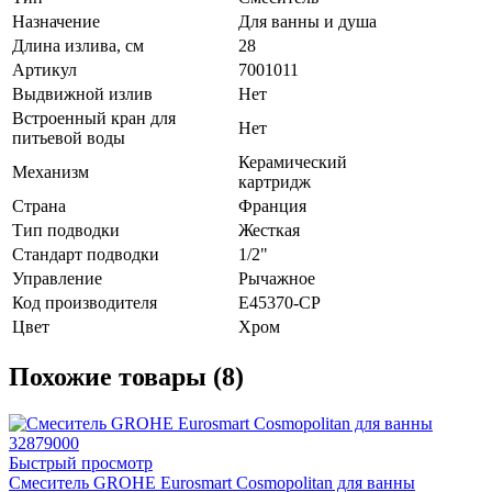
Назначение
Для ванны и душа
Длина излива, см
28
Артикул
7001011
Выдвижной излив
Нет
Встроенный кран для
Нет
питьевой воды
Керамический
Механизм
картридж
Страна
Франция
Тип подводки
Жесткая
Стандарт подводки
1/2"
Управление
Рычажное
Код производителя
E45370-CP
Цвет
Хром
Похожие товары (8)
Быстрый просмотр
Смеситель GROHE Eurosmart Cosmopolitan для ванны