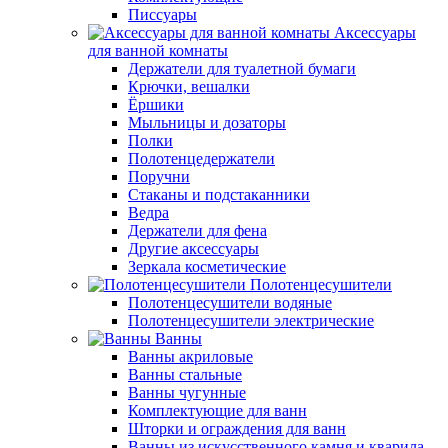
Писсуары
Аксессуары
для ванной комнаты
Держатели для туалетной бумаги
Крючки, вешалки
Ёршики
Мыльницы и дозаторы
Полки
Полотенцедержатели
Поручни
Стаканы и подстаканники
Ведра
Держатели для фена
Другие аксессуары
Зеркала косметические
Полотенцесушители
Полотенцесушители водяные
Полотенцесушители электрические
Ванны
Ванны акриловые
Ванны стальные
Ванны чугунные
Комплектующие для ванн
Шторки и ограждения для ванн
Ванны из искусственного камня и кварила