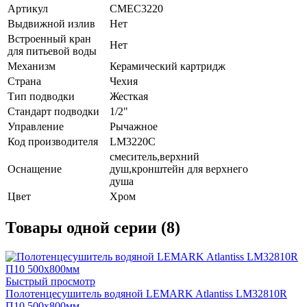
Артикул
СМЕС3220
Выдвижной излив
Нет
Встроенный кран
Нет
для питьевой воды
Механизм
Керамический картридж
Страна
Чехия
Тип подводки
Жесткая
Стандарт подводки
1/2"
Управление
Рычажное
Код производителя
LM3220C
смеситель,верхний
Оснащение
душ,кронштейн для верхнего
душа
Цвет
Хром
Товары одной серии (8)
Быстрый просмотр
Полотенцесушитель водяной LEMARK Atlantiss LM32810R
П10 500x800мм