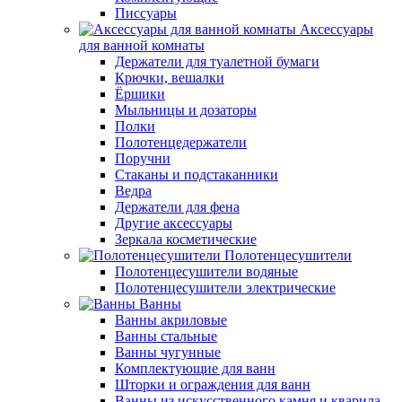
Писсуары
Аксессуары
для ванной комнаты
Держатели для туалетной бумаги
Крючки, вешалки
Ёршики
Мыльницы и дозаторы
Полки
Полотенцедержатели
Поручни
Стаканы и подстаканники
Ведра
Держатели для фена
Другие аксессуары
Зеркала косметические
Полотенцесушители
Полотенцесушители водяные
Полотенцесушители электрические
Ванны
Ванны акриловые
Ванны стальные
Ванны чугунные
Комплектующие для ванн
Шторки и ограждения для ванн
Ванны из искусственного камня и кварила