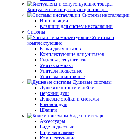
Биотуалеты и сопутствующие товары
Системы инсталляции
Инсталляции
Клавиши для систем инсталляций
Сифоны
Унитазы и
комплектующие
Бачки для унитазов
Комплектующие для унитазов
Сиденья для унитазов
Унитаз компакт
Унитазы подвесные
Унитазы приставные
Душевые системы
Душевые штанги и лейки
Верхний душ
Душевые стойки и системы
Боковой душ
Шланги
Биде и писсуары
Аксессуары
Биде подвесные
Биде напольные
Комплектующие