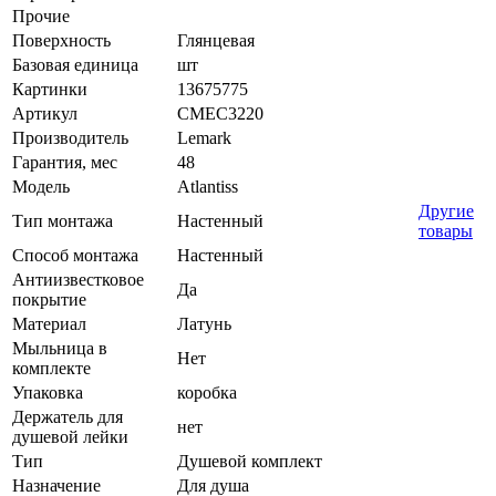
Прочие
Поверхность
Глянцевая
Базовая единица
шт
Картинки
13675775
Артикул
СМЕС3220
Производитель
Lemark
Гарантия, мес
48
Модель
Atlantiss
Другие
Тип монтажа
Настенный
товары
Способ монтажа
Настенный
Антиизвестковое
Да
покрытие
Материал
Латунь
Мыльница в
Нет
комплекте
Упаковка
коробка
Держатель для
нет
душевой лейки
Тип
Душевой комплект
Назначение
Для душа