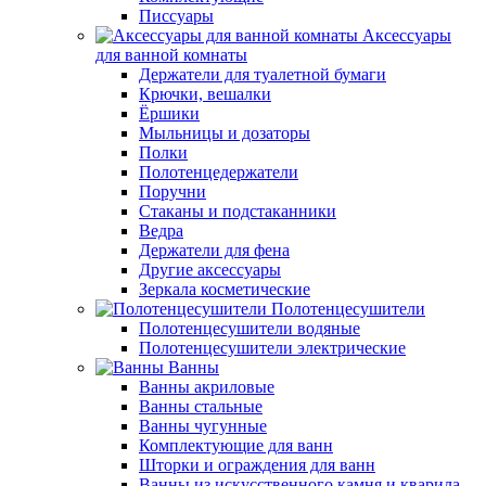
Писсуары
Аксессуары
для ванной комнаты
Держатели для туалетной бумаги
Крючки, вешалки
Ёршики
Мыльницы и дозаторы
Полки
Полотенцедержатели
Поручни
Стаканы и подстаканники
Ведра
Держатели для фена
Другие аксессуары
Зеркала косметические
Полотенцесушители
Полотенцесушители водяные
Полотенцесушители электрические
Ванны
Ванны акриловые
Ванны стальные
Ванны чугунные
Комплектующие для ванн
Шторки и ограждения для ванн
Ванны из искусственного камня и кварила