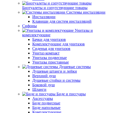
Биотуалеты и сопутствующие товары
Системы инсталляции
Инсталляции
Клавиши для систем инсталляций
Сифоны
Унитазы и
комплектующие
Бачки для унитазов
Комплектующие для унитазов
Сиденья для унитазов
Унитаз компакт
Унитазы подвесные
Унитазы приставные
Душевые системы
Душевые штанги и лейки
Верхний душ
Душевые стойки и системы
Боковой душ
Шланги
Биде и писсуары
Аксессуары
Биде подвесные
Биде напольные
Комплектующие