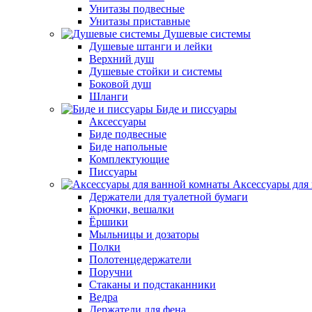
Унитазы подвесные
Унитазы приставные
Душевые системы
Душевые штанги и лейки
Верхний душ
Душевые стойки и системы
Боковой душ
Шланги
Биде и писсуары
Аксессуары
Биде подвесные
Биде напольные
Комплектующие
Писсуары
Аксессуары для
Держатели для туалетной бумаги
Крючки, вешалки
Ёршики
Мыльницы и дозаторы
Полки
Полотенцедержатели
Поручни
Стаканы и подстаканники
Ведра
Держатели для фена