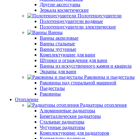
Другие аксессуары
Зеркала косметические
Полотенцесушители
Полотенцесушители водяные
Полотенцесушители электрические
Ванны
Ванны акриловые
Ванны стальные
Ванны чугунные
Комплектующие для ванн
Шторки и ограждения для ванн
Ванны из искусственного камня и кварила
Экраны для ванн
Раковины и пьедесталы
Раковины над стиральной машиной
Пьедесталы
Раковины
Отопление
Радиаторы отопления
Алюминиевые радиаторы
Биметаллические радиаторы
Стальные радиаторы
Чугунные радиаторы
Комплектующие для радиаторов
Конвекторы водяные