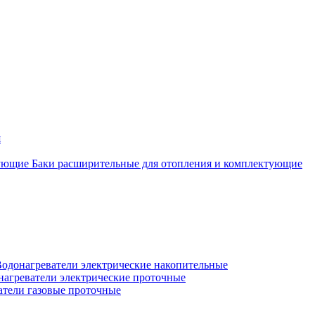
я
Баки расширительные для отопления и комплектующие
одонагреватели электрические накопительные
нагреватели электрические проточные
атели газовые проточные