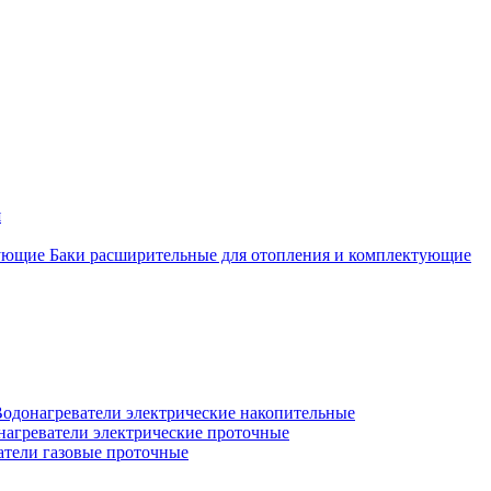
я
Баки расширительные для отопления и комплектующие
одонагреватели электрические накопительные
нагреватели электрические проточные
атели газовые проточные