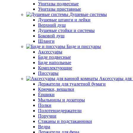
Унитазы подвесные
Унитазы приставные
Душевые системы
Душевые штанги и лейки
Верхний душ
Душевые стойки и системы
Боковой душ
Шланги
Биде и писсуары
Аксессуары
Биде подвесные
Биде напольные
Комплектующие
Писсуары
Аксессуары для
Держатели для туалетной бумаги
Крючки, вешалки
Ёршики
Мыльницы и дозаторы
Полки
Полотенцедержатели
Поручни
Стаканы и подстаканники
Ведра
Держатели для фена