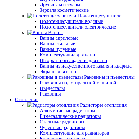
Другие аксессуары
Зеркала косметические
Полотенцесушители
Полотенцесушители водяные
Полотенцесушители электрические
Ванны
Ванны акриловые
Ванны стальные
Ванны чугунные
Комплектующие для ванн
Шторки и ограждения для ванн
Ванны из искусственного камня и кварила
Экраны для ванн
Раковины и пьедесталы
Раковины над стиральной машиной
Пьедесталы
Раковины
Отопление
Радиаторы отопления
Алюминиевые радиаторы
Биметаллические радиаторы
Стальные радиаторы
Чугунные радиаторы
Комплектующие для радиаторов
Конвекторы водяные