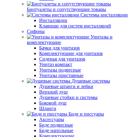
Биотуалеты и сопутствующие товары
Системы инсталляции
Инсталляции
Клавиши для систем инсталляций
Сифоны
Унитазы и
комплектующие
Бачки для унитазов
Комплектующие для унитазов
Сиденья для унитазов
Унитаз компакт
Унитазы подвесные
Унитазы приставные
Душевые системы
Душевые штанги и лейки
Верхний душ
Душевые стойки и системы
Боковой душ
Шланги
Биде и писсуары
Аксессуары
Биде подвесные
Биде напольные
Комплектующие