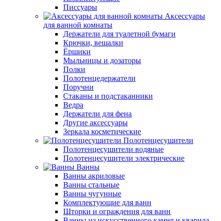
Писсуары
Аксессуары
для ванной комнаты
Держатели для туалетной бумаги
Крючки, вешалки
Ёршики
Мыльницы и дозаторы
Полки
Полотенцедержатели
Поручни
Стаканы и подстаканники
Ведра
Держатели для фена
Другие аксессуары
Зеркала косметические
Полотенцесушители
Полотенцесушители водяные
Полотенцесушители электрические
Ванны
Ванны акриловые
Ванны стальные
Ванны чугунные
Комплектующие для ванн
Шторки и ограждения для ванн
Ванны из искусственного камня и кварила