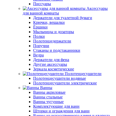
Писсуары
Аксессуары
для ванной комнаты
Держатели для туалетной бумаги
Крючки, вешалки
Ёршики
Мыльницы и дозаторы
Полки
Полотенцедержатели
Поручни
Стаканы и подстаканники
Ведра
Держатели для фена
Другие аксессуары
Зеркала косметические
Полотенцесушители
Полотенцесушители водяные
Полотенцесушители электрические
Ванны
Ванны акриловые
Ванны стальные
Ванны чугунные
Комплектующие для ванн
Шторки и ограждения для ванн
Ванны из искусственного камня и кварила