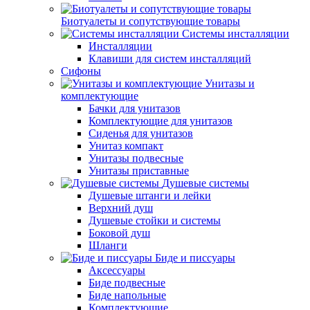
Биотуалеты и сопутствующие товары
Системы инсталляции
Инсталляции
Клавиши для систем инсталляций
Сифоны
Унитазы и
комплектующие
Бачки для унитазов
Комплектующие для унитазов
Сиденья для унитазов
Унитаз компакт
Унитазы подвесные
Унитазы приставные
Душевые системы
Душевые штанги и лейки
Верхний душ
Душевые стойки и системы
Боковой душ
Шланги
Биде и писсуары
Аксессуары
Биде подвесные
Биде напольные
Комплектующие