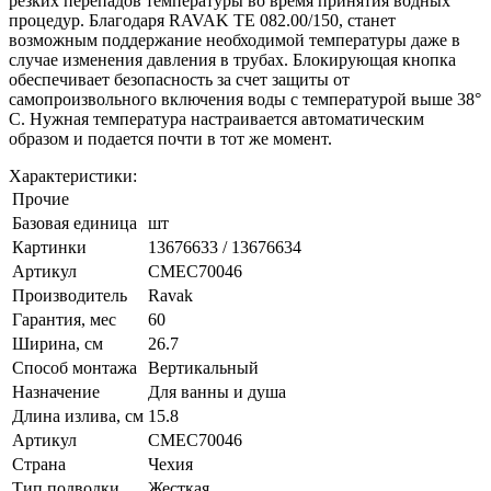
резких перепадов температуры во время принятия водных
процедур. Благодаря RAVAK TE 082.00/150, станет
возможным поддержание необходимой температуры даже в
случае изменения давления в трубах. Блокирующая кнопка
обеспечивает безопасность за счет защиты от
самопроизвольного включения воды с температурой выше 38°
C. Нужная температура настраивается автоматическим
образом и подается почти в тот же момент.
Характеристики:
Прочие
Базовая единица
шт
Картинки
13676633 / 13676634
Артикул
СМЕС70046
Производитель
Ravak
Гарантия, мес
60
Ширина, см
26.7
Способ монтажа
Вертикальный
Назначение
Для ванны и душа
Длина излива, см
15.8
Артикул
СМЕС70046
Страна
Чехия
Тип подводки
Жесткая