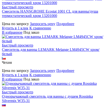
Быстрый просмотр
Смеситель HANSGROHE Ecostat 1001 CL для ванны/душа
термостатический хром 13201000
Цена по запросу
Запросить цену
Подробнее
Купить в 1 клик
К сравнению
В избранное
Под заказ
Быстрый просмотр
Смеситель для ванны LEMARK Melange LM4945CW хром/
белый
Чехия
Цена по запросу
Запросить цену
Подробнее
Купить в 1 клик
К сравнению
В избранное
Под заказ
Быстрый просмотр
Однорычажный смеситель для ванны с душем Rossinka
Silvermix W35-31