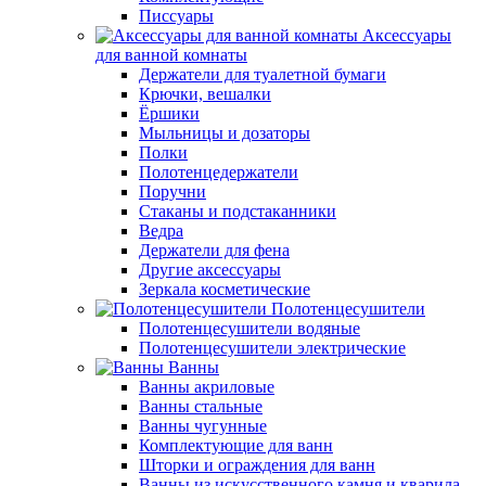
Писсуары
Аксессуары
для ванной комнаты
Держатели для туалетной бумаги
Крючки, вешалки
Ёршики
Мыльницы и дозаторы
Полки
Полотенцедержатели
Поручни
Стаканы и подстаканники
Ведра
Держатели для фена
Другие аксессуары
Зеркала косметические
Полотенцесушители
Полотенцесушители водяные
Полотенцесушители электрические
Ванны
Ванны акриловые
Ванны стальные
Ванны чугунные
Комплектующие для ванн
Шторки и ограждения для ванн
Ванны из искусственного камня и кварила