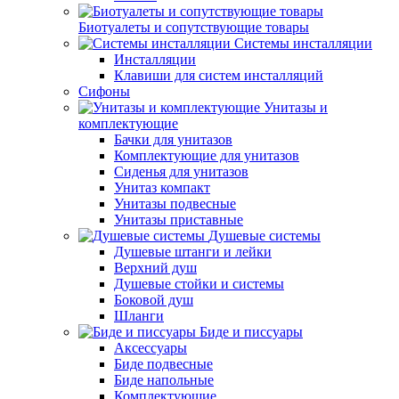
Биотуалеты и сопутствующие товары
Системы инсталляции
Инсталляции
Клавиши для систем инсталляций
Сифоны
Унитазы и
комплектующие
Бачки для унитазов
Комплектующие для унитазов
Сиденья для унитазов
Унитаз компакт
Унитазы подвесные
Унитазы приставные
Душевые системы
Душевые штанги и лейки
Верхний душ
Душевые стойки и системы
Боковой душ
Шланги
Биде и писсуары
Аксессуары
Биде подвесные
Биде напольные
Комплектующие