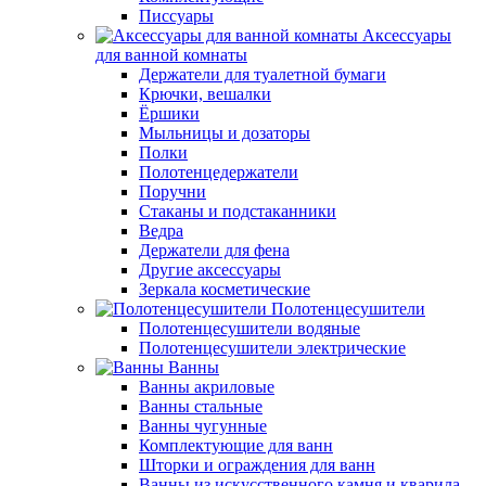
Писсуары
Аксессуары
для ванной комнаты
Держатели для туалетной бумаги
Крючки, вешалки
Ёршики
Мыльницы и дозаторы
Полки
Полотенцедержатели
Поручни
Стаканы и подстаканники
Ведра
Держатели для фена
Другие аксессуары
Зеркала косметические
Полотенцесушители
Полотенцесушители водяные
Полотенцесушители электрические
Ванны
Ванны акриловые
Ванны стальные
Ванны чугунные
Комплектующие для ванн
Шторки и ограждения для ванн
Ванны из искусственного камня и кварила