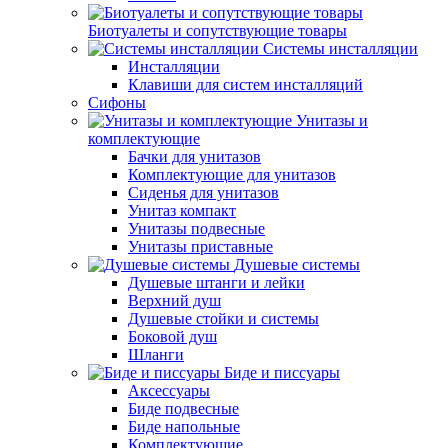
Биотуалеты и сопутствующие товары
Системы инсталляции
Инсталляции
Клавиши для систем инсталляций
Сифоны
Унитазы и
комплектующие
Бачки для унитазов
Комплектующие для унитазов
Сиденья для унитазов
Унитаз компакт
Унитазы подвесные
Унитазы приставные
Душевые системы
Душевые штанги и лейки
Верхний душ
Душевые стойки и системы
Боковой душ
Шланги
Биде и писсуары
Аксессуары
Биде подвесные
Биде напольные
Комплектующие