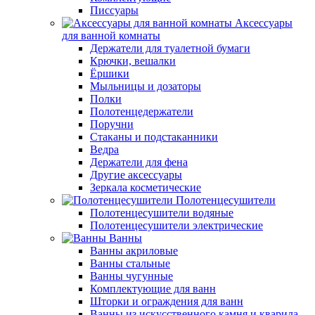
Писсуары
Аксессуары
для ванной комнаты
Держатели для туалетной бумаги
Крючки, вешалки
Ёршики
Мыльницы и дозаторы
Полки
Полотенцедержатели
Поручни
Стаканы и подстаканники
Ведра
Держатели для фена
Другие аксессуары
Зеркала косметические
Полотенцесушители
Полотенцесушители водяные
Полотенцесушители электрические
Ванны
Ванны акриловые
Ванны стальные
Ванны чугунные
Комплектующие для ванн
Шторки и ограждения для ванн
Ванны из искусственного камня и кварила