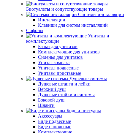
Биотуалеты и сопутствующие товары
Системы инсталляции
Инсталляции
Клавиши для систем инсталляций
Сифоны
Унитазы и
комплектующие
Бачки для унитазов
Комплектующие для унитазов
Сиденья для унитазов
Унитаз компакт
Унитазы подвесные
Унитазы приставные
Душевые системы
Душевые штанги и лейки
Верхний душ
Душевые стойки и системы
Боковой душ
Шланги
Биде и писсуары
Аксессуары
Биде подвесные
Биде напольные
Комплектующие