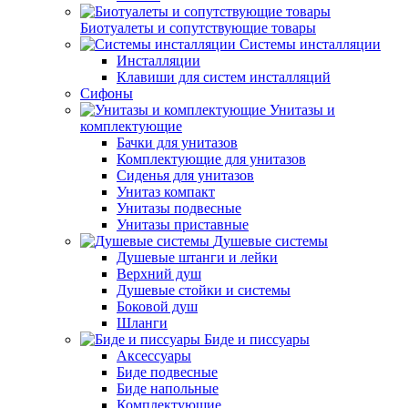
Биотуалеты и сопутствующие товары
Системы инсталляции
Инсталляции
Клавиши для систем инсталляций
Сифоны
Унитазы и
комплектующие
Бачки для унитазов
Комплектующие для унитазов
Сиденья для унитазов
Унитаз компакт
Унитазы подвесные
Унитазы приставные
Душевые системы
Душевые штанги и лейки
Верхний душ
Душевые стойки и системы
Боковой душ
Шланги
Биде и писсуары
Аксессуары
Биде подвесные
Биде напольные
Комплектующие