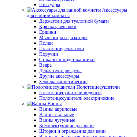
Писсуары
Аксессуары
для ванной комнаты
Держатели для туалетной бумаги
Крючки, вешалки
Ёршики
Мыльницы и дозаторы
Полки
Полотенцедержатели
Поручни
Стаканы и подстаканники
Ведра
Держатели для фена
Другие аксессуары
Зеркала косметические
Полотенцесушители
Полотенцесушители водяные
Полотенцесушители электрические
Ванны
Ванны акриловые
Ванны стальные
Ванны чугунные
Комплектующие для ванн
Шторки и ограждения для ванн
Ванны из искусственного камня и кварила