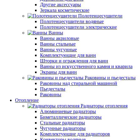
Другие аксессуары
Зеркала косметические
Полотенцесушители
Полотенцесушители водяные
Полотенцесушители электрические
Ванны
Ванны акриловые
Ванны стальные
Ванны чугунные
Комплектующие для ванн
Шторки и ограждения для ванн
Ванны из искусственного камня и кварила
Экраны для ванн
Раковины и пьедесталы
Раковины над стиральной машиной
Пьедесталы
Раковины
Отопление
Радиаторы отопления
Алюминиевые радиаторы
Биметаллические радиаторы
Стальные радиаторы
Чугунные радиаторы
Комплектующие для радиаторов
Конвекторы водяные