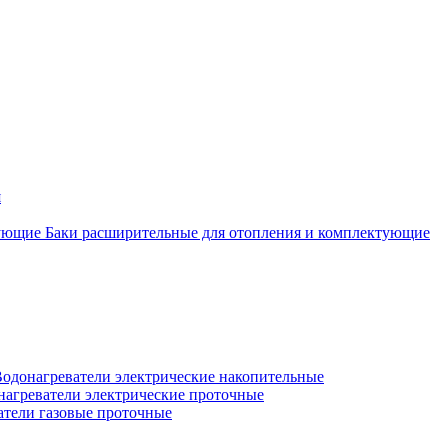
я
Баки расширительные для отопления и комплектующие
одонагреватели электрические накопительные
нагреватели электрические проточные
атели газовые проточные