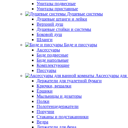
Унитазы подвесные
Унитазы приставные
Душевые системы
Душевые штанги и лейки
Верхний душ
Душевые стойки и системы
Боковой душ
Шланги
Биде и писсуары
Аксессуары
Биде подвесные
Биде напольные
Комплектующие
Писсуары
Аксессуары для
Держатели для туалетной бумаги
Крючки, вешалки
Ёршики
Мыльницы и дозаторы
Полки
Полотенцедержатели
Поручни
Стаканы и подстаканники
Ведра
Держатели для фена