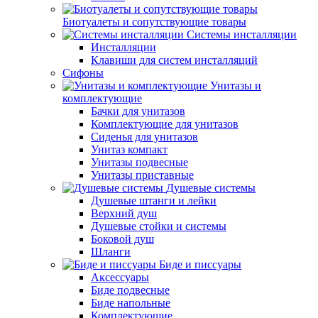
Биотуалеты и сопутствующие товары
Системы инсталляции
Инсталляции
Клавиши для систем инсталляций
Сифоны
Унитазы и
комплектующие
Бачки для унитазов
Комплектующие для унитазов
Сиденья для унитазов
Унитаз компакт
Унитазы подвесные
Унитазы приставные
Душевые системы
Душевые штанги и лейки
Верхний душ
Душевые стойки и системы
Боковой душ
Шланги
Биде и писсуары
Аксессуары
Биде подвесные
Биде напольные
Комплектующие