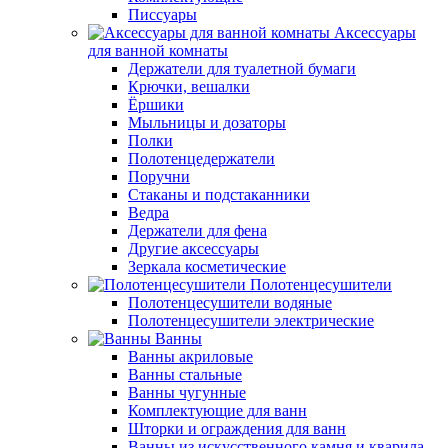
Писсуары
Аксессуары
для ванной комнаты
Держатели для туалетной бумаги
Крючки, вешалки
Ёршики
Мыльницы и дозаторы
Полки
Полотенцедержатели
Поручни
Стаканы и подстаканники
Ведра
Держатели для фена
Другие аксессуары
Зеркала косметические
Полотенцесушители
Полотенцесушители водяные
Полотенцесушители электрические
Ванны
Ванны акриловые
Ванны стальные
Ванны чугунные
Комплектующие для ванн
Шторки и ограждения для ванн
Ванны из искусственного камня и кварила