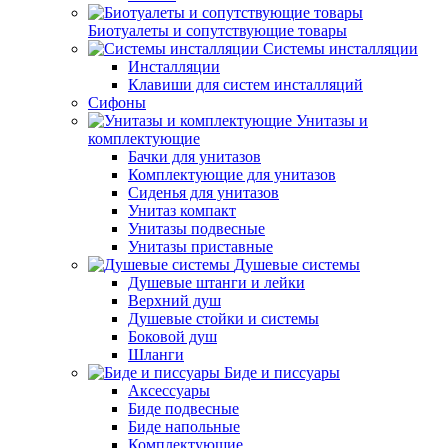
Биотуалеты и сопутствующие товары
Системы инсталляции
Инсталляции
Клавиши для систем инсталляций
Сифоны
Унитазы и
комплектующие
Бачки для унитазов
Комплектующие для унитазов
Сиденья для унитазов
Унитаз компакт
Унитазы подвесные
Унитазы приставные
Душевые системы
Душевые штанги и лейки
Верхний душ
Душевые стойки и системы
Боковой душ
Шланги
Биде и писсуары
Аксессуары
Биде подвесные
Биде напольные
Комплектующие