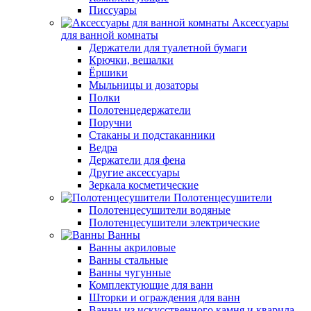
Писсуары
Аксессуары
для ванной комнаты
Держатели для туалетной бумаги
Крючки, вешалки
Ёршики
Мыльницы и дозаторы
Полки
Полотенцедержатели
Поручни
Стаканы и подстаканники
Ведра
Держатели для фена
Другие аксессуары
Зеркала косметические
Полотенцесушители
Полотенцесушители водяные
Полотенцесушители электрические
Ванны
Ванны акриловые
Ванны стальные
Ванны чугунные
Комплектующие для ванн
Шторки и ограждения для ванн
Ванны из искусственного камня и кварила