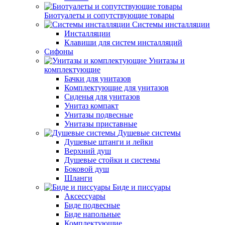
Биотуалеты и сопутствующие товары
Системы инсталляции
Инсталляции
Клавиши для систем инсталляций
Сифоны
Унитазы и
комплектующие
Бачки для унитазов
Комплектующие для унитазов
Сиденья для унитазов
Унитаз компакт
Унитазы подвесные
Унитазы приставные
Душевые системы
Душевые штанги и лейки
Верхний душ
Душевые стойки и системы
Боковой душ
Шланги
Биде и писсуары
Аксессуары
Биде подвесные
Биде напольные
Комплектующие