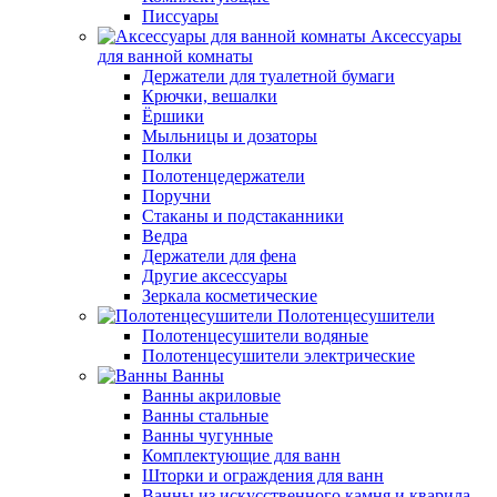
Писсуары
Аксессуары
для ванной комнаты
Держатели для туалетной бумаги
Крючки, вешалки
Ёршики
Мыльницы и дозаторы
Полки
Полотенцедержатели
Поручни
Стаканы и подстаканники
Ведра
Держатели для фена
Другие аксессуары
Зеркала косметические
Полотенцесушители
Полотенцесушители водяные
Полотенцесушители электрические
Ванны
Ванны акриловые
Ванны стальные
Ванны чугунные
Комплектующие для ванн
Шторки и ограждения для ванн
Ванны из искусственного камня и кварила