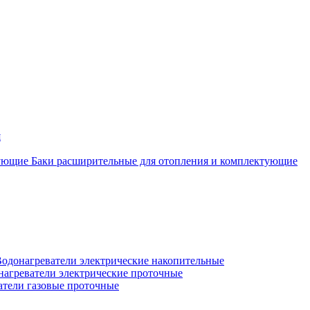
я
Баки расширительные для отопления и комплектующие
одонагреватели электрические накопительные
нагреватели электрические проточные
атели газовые проточные