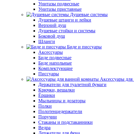
Унитазы подвесные
Унитазы приставные
Душевые системы
Душевые штанги и лейки
Верхний душ
Душевые стойки и системы
Боковой душ
Шланги
Биде и писсуары
Аксессуары
Биде подвесные
Биде напольные
Комплектующие
Писсуары
Аксессуары для
Держатели для туалетной бумаги
Крючки, вешалки
Ёршики
Мыльницы и дозаторы
Полки
Полотенцедержатели
Поручни
Стаканы и подстаканники
Ведра
Держатели для фена