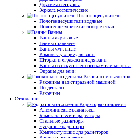
Другие аксессуары
Зеркала косметические
Полотенцесушители
Полотенцесушители водяные
Полотенцесушители электрические
Ванны
Ванны акриловые
Ванны стальные
Ванны чугунные
Комплектующие для ванн
Шторки и ограждения для ванн
Ванны из искусственного камня и кварила
Экраны для ванн
Раковины и пьедесталы
Раковины над стиральной машиной
Пьедесталы
Раковины
Отопление
Радиаторы отопления
Алюминиевые радиаторы
Биметаллические радиаторы
Стальные радиаторы
Чугунные радиаторы
Комплектующие для радиаторов
Конвекторы водяные