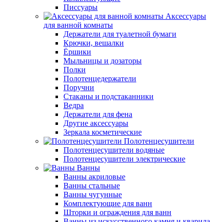
Писсуары
Аксессуары
для ванной комнаты
Держатели для туалетной бумаги
Крючки, вешалки
Ёршики
Мыльницы и дозаторы
Полки
Полотенцедержатели
Поручни
Стаканы и подстаканники
Ведра
Держатели для фена
Другие аксессуары
Зеркала косметические
Полотенцесушители
Полотенцесушители водяные
Полотенцесушители электрические
Ванны
Ванны акриловые
Ванны стальные
Ванны чугунные
Комплектующие для ванн
Шторки и ограждения для ванн
Ванны из искусственного камня и кварила