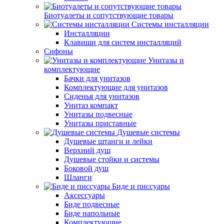
Биотуалеты и сопутствующие товары
Системы инсталляции
Инсталляции
Клавиши для систем инсталляций
Сифоны
Унитазы и
комплектующие
Бачки для унитазов
Комплектующие для унитазов
Сиденья для унитазов
Унитаз компакт
Унитазы подвесные
Унитазы приставные
Душевые системы
Душевые штанги и лейки
Верхний душ
Душевые стойки и системы
Боковой душ
Шланги
Биде и писсуары
Аксессуары
Биде подвесные
Биде напольные
Комплектующие