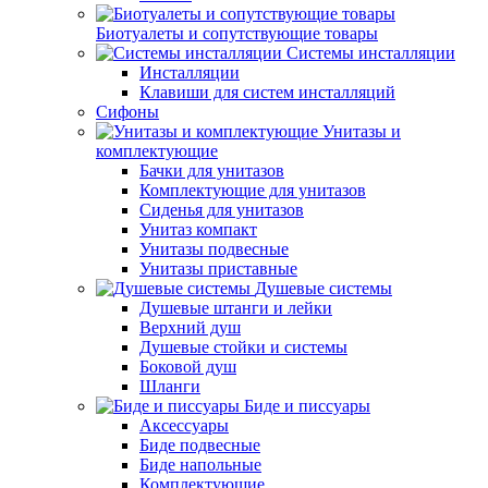
Биотуалеты и сопутствующие товары
Системы инсталляции
Инсталляции
Клавиши для систем инсталляций
Сифоны
Унитазы и
комплектующие
Бачки для унитазов
Комплектующие для унитазов
Сиденья для унитазов
Унитаз компакт
Унитазы подвесные
Унитазы приставные
Душевые системы
Душевые штанги и лейки
Верхний душ
Душевые стойки и системы
Боковой душ
Шланги
Биде и писсуары
Аксессуары
Биде подвесные
Биде напольные
Комплектующие