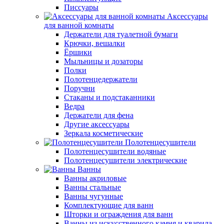
Писсуары
Аксессуары
для ванной комнаты
Держатели для туалетной бумаги
Крючки, вешалки
Ёршики
Мыльницы и дозаторы
Полки
Полотенцедержатели
Поручни
Стаканы и подстаканники
Ведра
Держатели для фена
Другие аксессуары
Зеркала косметические
Полотенцесушители
Полотенцесушители водяные
Полотенцесушители электрические
Ванны
Ванны акриловые
Ванны стальные
Ванны чугунные
Комплектующие для ванн
Шторки и ограждения для ванн
Ванны из искусственного камня и кварила