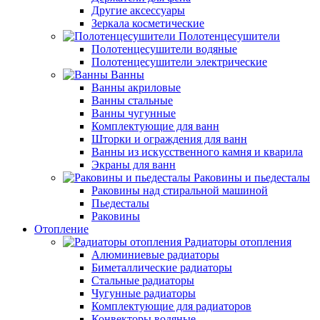
Другие аксессуары
Зеркала косметические
Полотенцесушители
Полотенцесушители водяные
Полотенцесушители электрические
Ванны
Ванны акриловые
Ванны стальные
Ванны чугунные
Комплектующие для ванн
Шторки и ограждения для ванн
Ванны из искусственного камня и кварила
Экраны для ванн
Раковины и пьедесталы
Раковины над стиральной машиной
Пьедесталы
Раковины
Отопление
Радиаторы отопления
Алюминиевые радиаторы
Биметаллические радиаторы
Стальные радиаторы
Чугунные радиаторы
Комплектующие для радиаторов
Конвекторы водяные