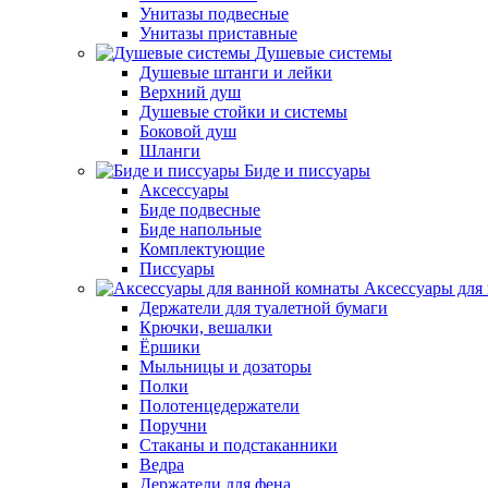
Унитазы подвесные
Унитазы приставные
Душевые системы
Душевые штанги и лейки
Верхний душ
Душевые стойки и системы
Боковой душ
Шланги
Биде и писсуары
Аксессуары
Биде подвесные
Биде напольные
Комплектующие
Писсуары
Аксессуары для
Держатели для туалетной бумаги
Крючки, вешалки
Ёршики
Мыльницы и дозаторы
Полки
Полотенцедержатели
Поручни
Стаканы и подстаканники
Ведра
Держатели для фена