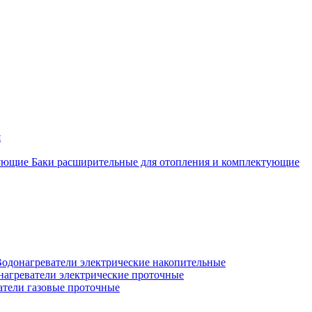
я
Баки расширительные для отопления и комплектующие
одонагреватели электрические накопительные
нагреватели электрические проточные
атели газовые проточные