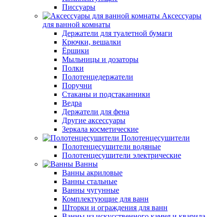
Писсуары
Аксессуары
для ванной комнаты
Держатели для туалетной бумаги
Крючки, вешалки
Ёршики
Мыльницы и дозаторы
Полки
Полотенцедержатели
Поручни
Стаканы и подстаканники
Ведра
Держатели для фена
Другие аксессуары
Зеркала косметические
Полотенцесушители
Полотенцесушители водяные
Полотенцесушители электрические
Ванны
Ванны акриловые
Ванны стальные
Ванны чугунные
Комплектующие для ванн
Шторки и ограждения для ванн
Ванны из искусственного камня и кварила