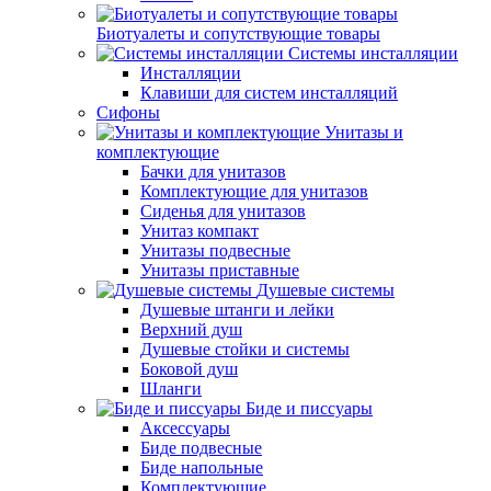
Биотуалеты и сопутствующие товары
Системы инсталляции
Инсталляции
Клавиши для систем инсталляций
Сифоны
Унитазы и
комплектующие
Бачки для унитазов
Комплектующие для унитазов
Сиденья для унитазов
Унитаз компакт
Унитазы подвесные
Унитазы приставные
Душевые системы
Душевые штанги и лейки
Верхний душ
Душевые стойки и системы
Боковой душ
Шланги
Биде и писсуары
Аксессуары
Биде подвесные
Биде напольные
Комплектующие