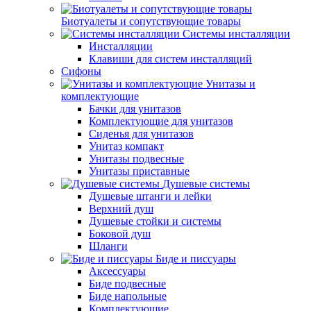
Биотуалеты и сопутствующие товары
Системы инсталляции
Инсталляции
Клавиши для систем инсталляций
Сифоны
Унитазы и
комплектующие
Бачки для унитазов
Комплектующие для унитазов
Сиденья для унитазов
Унитаз компакт
Унитазы подвесные
Унитазы приставные
Душевые системы
Душевые штанги и лейки
Верхний душ
Душевые стойки и системы
Боковой душ
Шланги
Биде и писсуары
Аксессуары
Биде подвесные
Биде напольные
Комплектующие