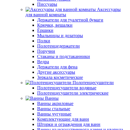
Писсуары
Аксессуары
для ванной комнаты
Держатели для туалетной бумаги
Крючки, вешалки
Ёршики
Мыльницы и дозаторы
Полки
Полотенцедержатели
Поручни
Стаканы и подстаканники
Ведра
Держатели для фена
Другие аксессуары
Зеркала косметические
Полотенцесушители
Полотенцесушители водяные
Полотенцесушители электрические
Ванны
Ванны акриловые
Ванны стальные
Ванны чугунные
Комплектующие для ванн
Шторки и ограждения для ванн
Ванны из искусственного камня и кварила