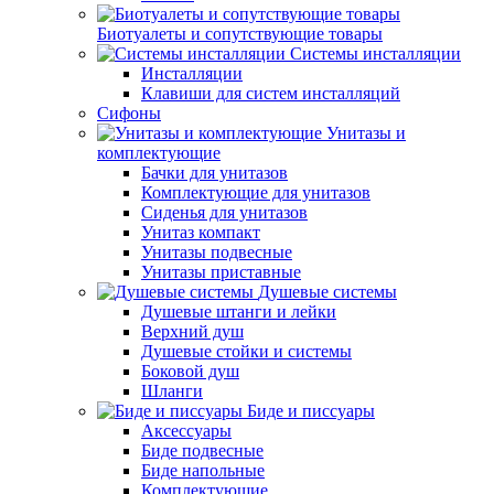
Биотуалеты и сопутствующие товары
Системы инсталляции
Инсталляции
Клавиши для систем инсталляций
Сифоны
Унитазы и
комплектующие
Бачки для унитазов
Комплектующие для унитазов
Сиденья для унитазов
Унитаз компакт
Унитазы подвесные
Унитазы приставные
Душевые системы
Душевые штанги и лейки
Верхний душ
Душевые стойки и системы
Боковой душ
Шланги
Биде и писсуары
Аксессуары
Биде подвесные
Биде напольные
Комплектующие