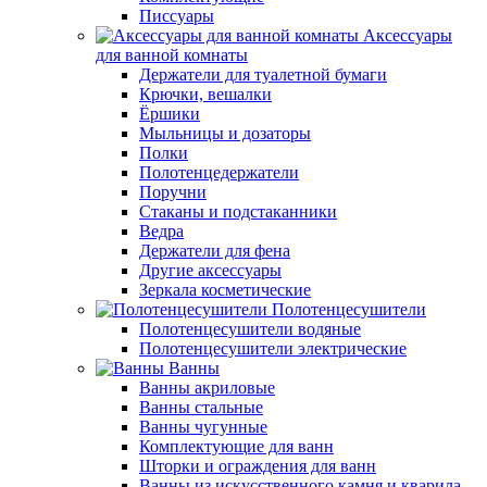
Писсуары
Аксессуары
для ванной комнаты
Держатели для туалетной бумаги
Крючки, вешалки
Ёршики
Мыльницы и дозаторы
Полки
Полотенцедержатели
Поручни
Стаканы и подстаканники
Ведра
Держатели для фена
Другие аксессуары
Зеркала косметические
Полотенцесушители
Полотенцесушители водяные
Полотенцесушители электрические
Ванны
Ванны акриловые
Ванны стальные
Ванны чугунные
Комплектующие для ванн
Шторки и ограждения для ванн
Ванны из искусственного камня и кварила