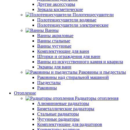
Другие аксессуары
Зеркала косметические
Полотенцесушители
Полотенцесушители водяные
Полотенцесушители электрические
Ванны
Ванны акриловые
Ванны стальные
Ванны чугунные
Комплектующие для ванн
Шторки и ограждения для ванн
Ванны из искусственного камня и кварила
Экраны для ванн
Раковины и пьедесталы
Раковины над стиральной машиной
Пьедесталы
Раковины
Отопление
Радиаторы отопления
Алюминиевые радиаторы
Биметаллические радиаторы
Стальные радиаторы
Чугунные радиаторы
Комплектующие для радиаторов
Конвекторы водяные