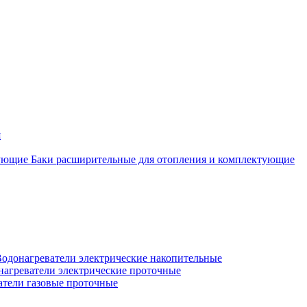
я
Баки расширительные для отопления и комплектующие
одонагреватели электрические накопительные
нагреватели электрические проточные
атели газовые проточные