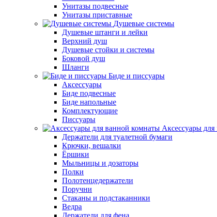
Унитазы подвесные
Унитазы приставные
Душевые системы
Душевые штанги и лейки
Верхний душ
Душевые стойки и системы
Боковой душ
Шланги
Биде и писсуары
Аксессуары
Биде подвесные
Биде напольные
Комплектующие
Писсуары
Аксессуары для
Держатели для туалетной бумаги
Крючки, вешалки
Ёршики
Мыльницы и дозаторы
Полки
Полотенцедержатели
Поручни
Стаканы и подстаканники
Ведра
Держатели для фена