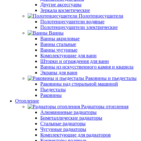
Другие аксессуары
Зеркала косметические
Полотенцесушители
Полотенцесушители водяные
Полотенцесушители электрические
Ванны
Ванны акриловые
Ванны стальные
Ванны чугунные
Комплектующие для ванн
Шторки и ограждения для ванн
Ванны из искусственного камня и кварила
Экраны для ванн
Раковины и пьедесталы
Раковины над стиральной машиной
Пьедесталы
Раковины
Отопление
Радиаторы отопления
Алюминиевые радиаторы
Биметаллические радиаторы
Стальные радиаторы
Чугунные радиаторы
Комплектующие для радиаторов
Конвекторы водяные