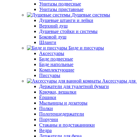
Унитазы подвесные
Унитазы приставные
Душевые системы
Душевые штанги и лейки
Верхний душ
Душевые стойки и системы
Боковой душ
Шланги
Биде и писсуары
Аксессуары
Биде подвесные
Биде напольные
Комплектующие
Писсуары
Аксессуары для
Держатели для туалетной бумаги
Крючки, вешалки
Ёршики
Мыльницы и дозаторы
Полки
Полотенцедержатели
Поручни
Стаканы и подстаканники
Ведра
Держатели для фена