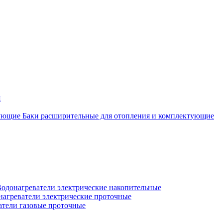
я
Баки расширительные для отопления и комплектующие
одонагреватели электрические накопительные
нагреватели электрические проточные
атели газовые проточные