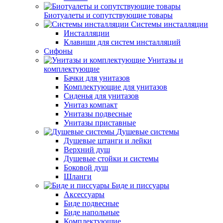
Биотуалеты и сопутствующие товары
Системы инсталляции
Инсталляции
Клавиши для систем инсталляций
Сифоны
Унитазы и
комплектующие
Бачки для унитазов
Комплектующие для унитазов
Сиденья для унитазов
Унитаз компакт
Унитазы подвесные
Унитазы приставные
Душевые системы
Душевые штанги и лейки
Верхний душ
Душевые стойки и системы
Боковой душ
Шланги
Биде и писсуары
Аксессуары
Биде подвесные
Биде напольные
Комплектующие