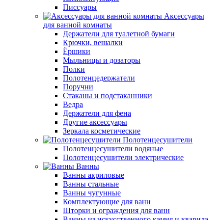
Писсуары
Аксессуары
для ванной комнаты
Держатели для туалетной бумаги
Крючки, вешалки
Ёршики
Мыльницы и дозаторы
Полки
Полотенцедержатели
Поручни
Стаканы и подстаканники
Ведра
Держатели для фена
Другие аксессуары
Зеркала косметические
Полотенцесушители
Полотенцесушители водяные
Полотенцесушители электрические
Ванны
Ванны акриловые
Ванны стальные
Ванны чугунные
Комплектующие для ванн
Шторки и ограждения для ванн
Ванны из искусственного камня и кварила