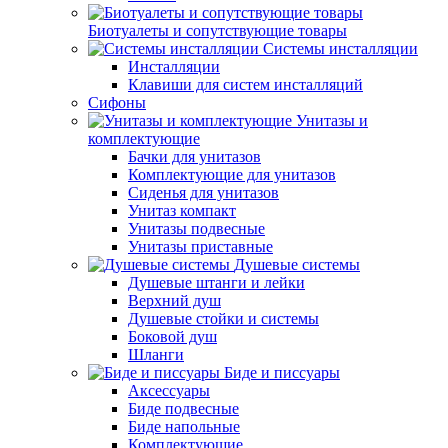
Биотуалеты и сопутствующие товары
Системы инсталляции
Инсталляции
Клавиши для систем инсталляций
Сифоны
Унитазы и
комплектующие
Бачки для унитазов
Комплектующие для унитазов
Сиденья для унитазов
Унитаз компакт
Унитазы подвесные
Унитазы приставные
Душевые системы
Душевые штанги и лейки
Верхний душ
Душевые стойки и системы
Боковой душ
Шланги
Биде и писсуары
Аксессуары
Биде подвесные
Биде напольные
Комплектующие