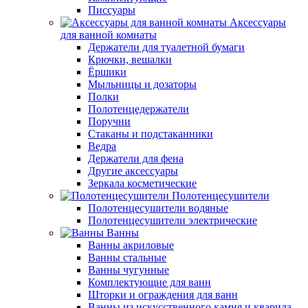
Писсуары
Аксессуары
для ванной комнаты
Держатели для туалетной бумаги
Крючки, вешалки
Ёршики
Мыльницы и дозаторы
Полки
Полотенцедержатели
Поручни
Стаканы и подстаканники
Ведра
Держатели для фена
Другие аксессуары
Зеркала косметические
Полотенцесушители
Полотенцесушители водяные
Полотенцесушители электрические
Ванны
Ванны акриловые
Ванны стальные
Ванны чугунные
Комплектующие для ванн
Шторки и ограждения для ванн
Ванны из искусственного камня и кварила